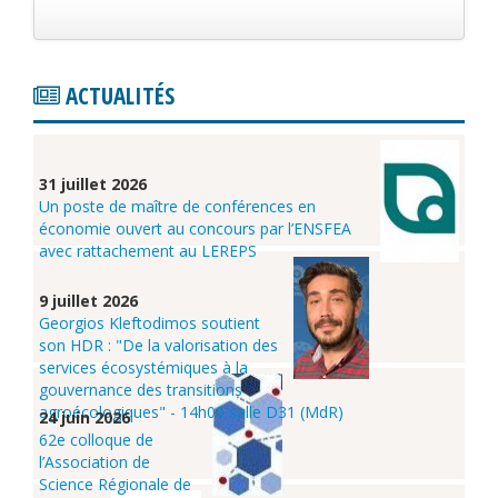
Présentation
ACTUALITÉS
Les membres
Séminaires
31 juillet 2026
Publications
Un poste de maître de conférences en
économie ouvert au concours par l’ENSFEA
Projets de recherche
avec rattachement au LEREPS
Formations
9 juillet 2026
Georgios Kleftodimos soutient
Chaire UNESCO
son HDR : "De la valorisation des
services écosystémiques à la
gouvernance des transitions
agroécologiques" - 14h00 salle D31 (MdR)
24 juin 2026
62e colloque de
l’Association de
Science Régionale de