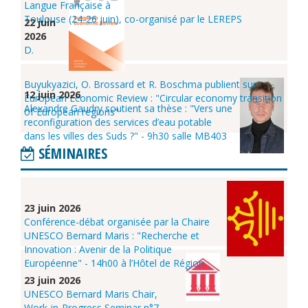
Langue Française à
Toulouse (24-26 juin), co-organisé par le LEREPS
22 juin
2026
D.
Buyukyazici, O. Brossard et R. Boschma publient sur
12 juin 2026
European Economic Review : "Circular economy transition
Alexandre Gaudry soutient sa thèse : "Vers une
of European regions"
reconfiguration des services d’eau potable
dans les villes des Suds ?" - 9h30 salle MB403
SÉMINAIRES
23 juin 2026
Conférence-débat organisée par la Chaire
UNESCO Bernard Maris : "Recherche et
Innovation : Avenir de la Politique
Européenne" - 14h00 à l’Hôtel de Région
23 juin 2026
UNESCO Bernard Maris Chair,
Work-in-Progress Seminar n°7 -