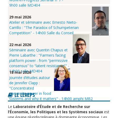
9h00 salle MD404
29 mai 2026
Atelier et séminaire avec Ernesto Nieto-
Carrillo : "The Paradox of Schumpeterian
Competition" - 14h00 Salle du Conseil
22 mai 2026
Séminaire avec Quentin Chapus et
Pierre Labarthe : "Farmers facing
platform power : from “permissive
consensus” to “latent resistance”" -
14h00 salle MD404
18 mai 2026
Journée d’études autour
de Jennifer Clapp :
"Concentrated
corporate power in food
LE LEREPS
systems and why it matters" - 14h00 amphi MB2
Le
Laboratoire d’Étude et de Recherche sur
l’Économie, les Politiques et les Systèmes sociaux
est
une équipe pluridisciplinaire à dominante économique. Les