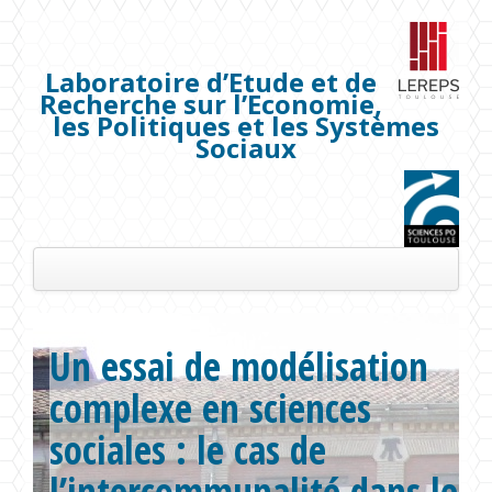
Laboratoire d’Etude et de
Recherche sur l’Economie,
les Politiques et les Systèmes
Sociaux
Présentation
Un essai de modélisation
Les membres
complexe en sciences
Séminaires
sociales : le cas de
Publications
l’intercommunalité dans le
Projets de recherche