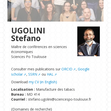
Formations
Chaire UNESCO
UGOLINI
Stefano
Maître de conférences en sciences
économiques
Sciences Po Toulouse
Consulter mes publications sur
ORCID
,
Google
scholar
,
SSRN
ou
HAL
Download
my CV (in English)
Localisation :
Manufacture des tabacs
Bureau :
MD 414
Courriel :
stefano.ugolini@sciencespo-toulouse.fr
{Domaines de recherche}