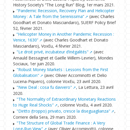
History Society’s “The Long Run” Blog, 1er mars 2021.
“Pandemic Recession, Recovery Plan and Helicopter
Money : A Tale from the Serenissima”
(avec Charles
Goodhart et Donato Masciandaro), SUERF Policy Brief
52, février 2021.
“Helicopter Money in Another Pandemic Recession :
Venice, 1630”
(avec Charles Goodhart et Donato
Masciandaro), VoxEu, 4 février 2021.
"Le droit privé, incubateur d’inégalités"
(avec
Arnauld Bessagnet et Gaëlle Willem-Levrier), Mondes
Sociaux, 1er juin 2020.
"Robust Money Markets : Lessons from the First
Globalisation"
(avec Olivier Accominotti et Delio
Lucena-Piquero), colonne VoxEu, 23 avril 2020.
"New Deal : cosa fu davvero"
, La Lettura, 23 avril
2020.
"The Normality of Extraordinary Monetary Reactions
to Huge Real Shocks"
, colonne VoxEu, 4 avril 2020.
"Diritto (troppo) privato, cresce la diseguaglianza"
,
Corriere della Sera, 29 mars 2020.
"The Structure of Global Trade Finance : A Very
Long-Run View"
(avec Olivier Accominotti), colonne