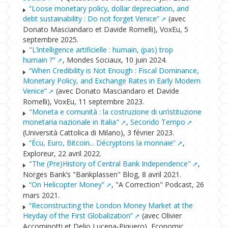
“Loose monetary policy, dollar depreciation, and
debt sustainability : Do not forget Venice”
(avec
Donato Masciandaro et Davide Romelli), VoxEu, 5
septembre 2025.
"L’intelligence artificielle : humain, (pas) trop
humain ?"
, Mondes Sociaux, 10 juin 2024.
“When Credibility is Not Enough : Fiscal Dominance,
Monetary Policy, and Exchange Rates in Early Modern
Venice”
(avec Donato Masciandaro et Davide
Romelli), VoxEu, 11 septembre 2023.
"Moneta e comunità : la costruzione di un’istituzione
monetaria nazionale in Italia"
,
Secondo Tempo
(Università Cattolica di Milano), 3 février 2023.
“Écu, Euro, Bitcoin... Décryptons la monnaie”
,
Exploreur, 22 avril 2022.
"The (Pre)History of Central Bank Independence"
,
Norges Bank’s "Bankplassen" Blog, 8 avril 2021.
“On Helicopter Money”
, "A Correction" Podcast, 26
mars 2021.
“Reconstructing the London Money Market at the
Heyday of the First Globalization”
(avec Olivier
Accominotti et Delio Lucena-Piquero), Economic