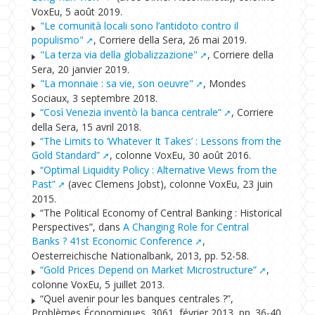
VoxEu, 5 août 2019.
"Le comunità locali sono l’antidoto contro il
populismo"
, Corriere della Sera, 26 mai 2019.
"La terza via della globalizzazione"
, Corriere della
Sera, 20 janvier 2019.
"La monnaie : sa vie, son oeuvre"
, Mondes
Sociaux, 3 septembre 2018.
“Così Venezia inventò la banca centrale”
, Corriere
della Sera, 15 avril 2018.
“The Limits to ‘Whatever It Takes’ : Lessons from the
Gold Standard”
, colonne VoxEu, 30 août 2016.
“Optimal Liquidity Policy : Alternative Views from the
Past”
(avec Clemens Jobst), colonne VoxEu, 23 juin
2015.
“The Political Economy of Central Banking : Historical
Perspectives”, dans
A Changing Role for Central
Banks ? 41st Economic Conference
,
Oesterreichische Nationalbank, 2013, pp. 52-58.
“Gold Prices Depend on Market Microstructure”
,
colonne VoxEu, 5 juillet 2013.
“Quel avenir pour les banques centrales ?”,
Problèmes Économiques, 3061, février 2013, pp. 36-40.