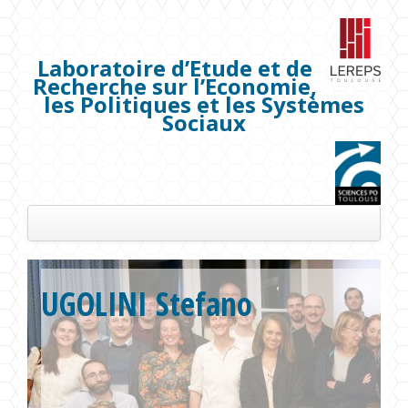
Laboratoire d’Etude et de
Recherche sur l’Economie,
les Politiques et les Systèmes
Sociaux
Présentation
UGOLINI Stefano
Les membres
Séminaires
Publications
Projets de recherche