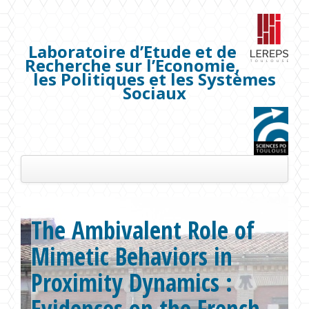
Laboratoire d’Etude et de
Recherche sur l’Economie,
les Politiques et les Systèmes
Sociaux
Présentation
The Ambivalent Role of
Les membres
Mimetic Behaviors in
Séminaires
Proximity Dynamics :
Publications
Evidences on the French
Projets de recherche