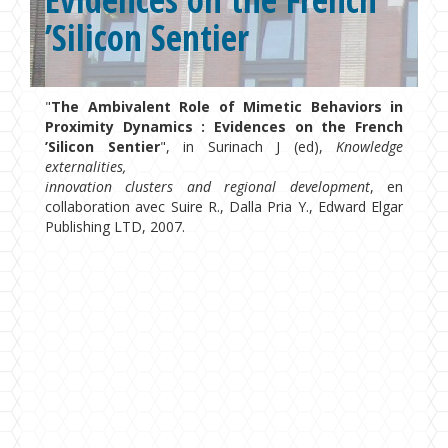
’Silicon Sentier
Formations
Chaire UNESCO
"
The Ambivalent Role of Mimetic Behaviors in
Proximity Dynamics : Evidences on the French
’Silicon Sentier
", in Surinach J (ed),
Knowledge
externalities,
innovation clusters and regional development
, en
collaboration avec Suire R., Dalla Pria Y., Edward Elgar
Publishing LTD, 2007.