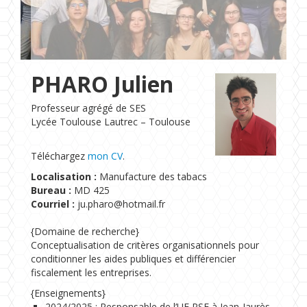
Formations
Chaire UNESCO
PHARO Julien
Professeur agrégé de SES
Lycée Toulouse Lautrec – Toulouse
Téléchargez
mon CV
.
Localisation :
Manufacture des tabacs
Bureau :
MD 425
Courriel :
ju.pharo@hotmail.fr
{Domaine de recherche}
Conceptualisation de critères organisationnels pour
conditionner les aides publiques et différencier
fiscalement les entreprises.
{Enseignements}
2024/2025 : Responsable de l’UE RSE à Jean-Jaurès