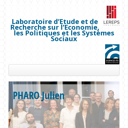
Laboratoire d’Etude et de
Recherche sur l’Economie,
les Politiques et les Systèmes
Sociaux
Présentation
PHARO Julien
Les membres
Séminaires
Publications
Projets de recherche