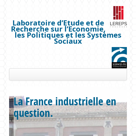
Laboratoire d’Etude et de
Recherche sur l’Economie,
les Politiques et les Systèmes
Sociaux
Présentation
La France industrielle en
Les membres
question.
Séminaires
Publications
Projets de recherche