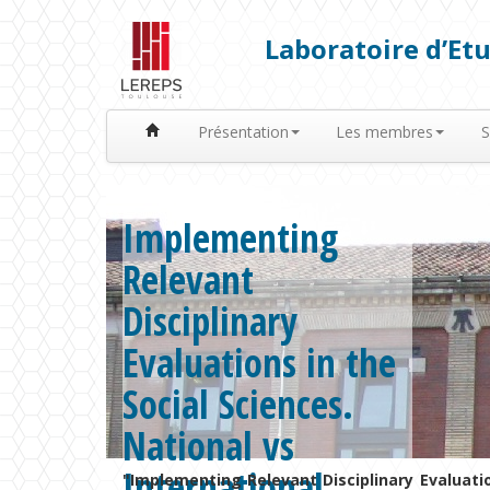
Laboratoire d’Etu
Présentation
Les membres
S
Implementing
Relevant
Disciplinary
Evaluations in the
Social Sciences.
National vs
International
"Implementing Relevant Disciplinary Evaluatio