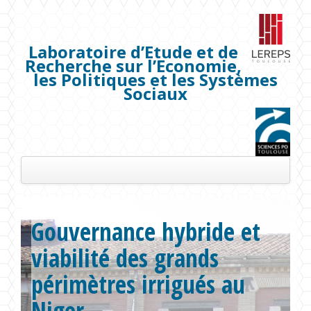
Laboratoire d’Etude et de
Recherche sur l’Economie,
les Politiques et les Systèmes
Sociaux
Présentation
Gouvernance hybride et
Les membres
viabilité des grands
Séminaires
périmètres irrigués au
Publications
Niger
Projets de recherche