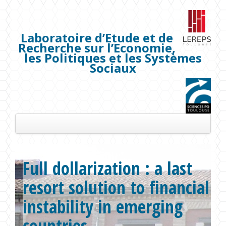
Laboratoire d’Etude et de
Recherche sur l’Economie,
les Politiques et les Systèmes
Sociaux
Présentation
Full dollarization : a last
Les membres
resort solution to financial
Séminaires
instability in emerging
Publications
countries
Projets de recherche