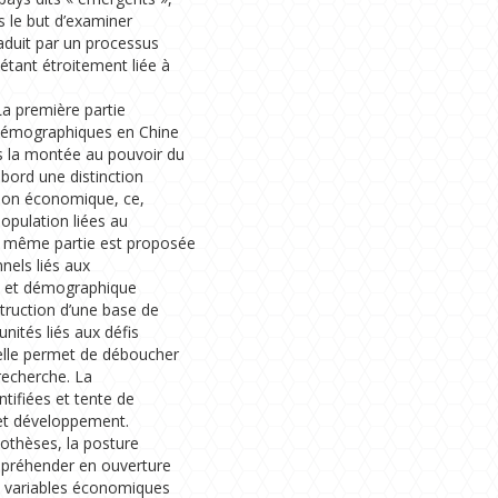
ns le but d’examiner
aduit par un processus
étant étroitement liée à
 La première partie
démographiques en Chine
s la montée au pouvoir du
bord une distinction
ation économique, ce,
opulation liées au
e même partie est proposée
nels liés aux
e et démographique
struction d’une base de
nités liés aux défis
elle permet de déboucher
recherche. La
ntifiées et tente de
 et développement.
pothèses, la posture
appréhender en ouverture
es variables économiques