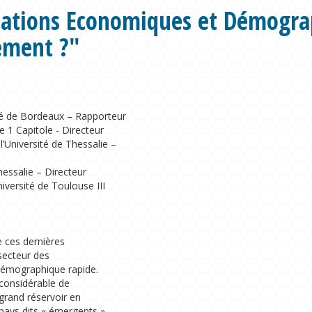
tations Economiques et Démogra
ement ?"
é de Bordeaux – Rapporteur
e 1 Capitole - Directeur
Université de Thessalie –
essalie – Directeur
versité de Toulouse III
 ces dernières
secteur des
démographique rapide.
 considérable de
grand réservoir en
pays dits « émergents »,