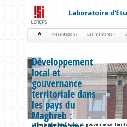
Laboratoire d’Etu
Présentation
Les membres
S
Développement
local et
gouvernance
territoriale dans
les pays du
Maghreb :
plasticité des
"
Développement local et gouvernance territo