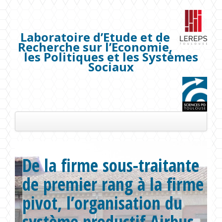
Laboratoire d’Etude et de
Recherche sur l’Economie,
les Politiques et les Systèmes
Sociaux
Présentation
De la firme sous-traitante
Les membres
de premier rang à la firme
Séminaires
pivot, l’organisation du
Publications
système productif Airbus.
Projets de recherche