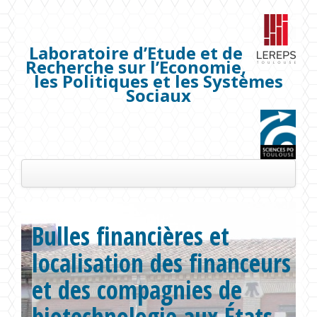
Laboratoire d’Etude et de
Recherche sur l’Economie,
les Politiques et les Systèmes
Sociaux
Présentation
Bulles financières et
Les membres
localisation des financeurs
Séminaires
et des compagnies de
Publications
biotechnologie aux États
Projets de recherche