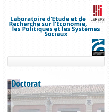
Laboratoire d’Etude et de
Recherche sur l’Economie,
les Politiques et les Systèmes
Sociaux
Présentation
Doctorat
Les membres
Séminaires
Publications
Projets de recherche